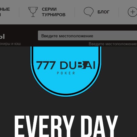
РНЫЕ
СЕРИИ
БЛОГ
Ы
ТУРНИРОВ
ы
рниры и кэш
Введите местоположение:
ш
ША
Кэш-игры в Ла Сентер, США
а Сентер
 Ла Сентер? Мы предоставляем всю необходимую информацию для удобст
рать, на каких лимитах сейчас идет игра, какая минимальная и максима
а Сентер в 2019 году просто – регулярное обновление данных позволяет 