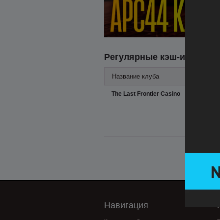
Регулярные кэш-игры
Название клуба
The Last Frontier Casino
Навигация