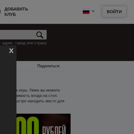
ДОБАВИТЬ
ВОЙТИ
КЛУБ
 адрес, город или страну
x
Поделиться:
ва поиска игры. Ниже вы можете
льная стоимость входа на стол.
игрокам быстро находить место для