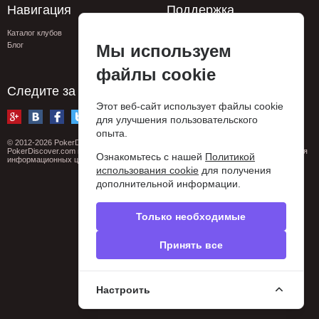
Навигация
Поддержка
Каталог клубов
FAQ
Блог
Контакты
Мы используем
Сообщить об ошибке
Privacy policy
файлы cookie
Следите за нами
Этот веб-сайт использует файлы cookie
для улучшения пользовательского
опыта.
© 2012-2026 PokerDiscover.com. Все права защищены.
PokerDiscover.com не является организатором игр. Сайт предназначен только для
Ознакомьтесь с нашей
Политикой
информационных целей. 18+
использования cookie
для получения
дополнительной информации.
Только необходимые
Принять все
Настроить