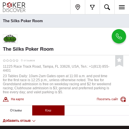
The Silks Poker Room
The Silks Poker Room
0 отзывов
11225 Race Track Road, Tampa, FL 33626, USA, Тел.: +1(813) 855-
4401
23 Tables Daily: 10am-2am Gates open at 11:00 a.m. and post time
for the first race is 12:25 p.m., unless otherwise noted. The fee for
Grandstand admission is free on weekday racing and $2 for weekend
racing; Clubhouse admission is $3; general and preferred parking is
free every day; and valet parking is $5.
На карте
Посетить сайт
Отзывы
Кэш
Добавить отзыв