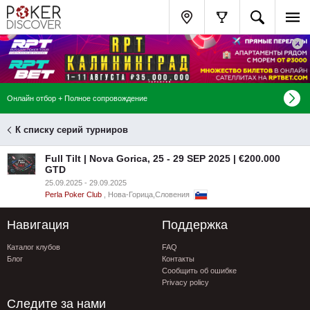
Онлайн отбор + Полное сопровождение
К списку серий турниров
Full Tilt | Nova Gorica, 25 - 29 SEP 2025 | €200.000
GTD
25.09.2025 - 29.09.2025
Perla Poker Club
, Нова-Горица,Словения
Навигация
Поддержка
Каталог клубов
FAQ
Блог
Контакты
Сообщить об ошибке
Privacy policy
Следите за нами