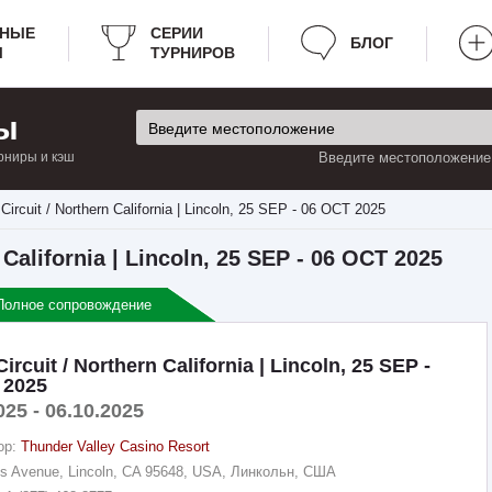
РНЫЕ
СЕРИИ
БЛОГ
Ы
ТУРНИРОВ
ы
рниры и кэш
Введите местоположение:
rcuit / Northern California | Lincoln, 25 SEP - 06 OCT 2025
California | Lincoln, 25 SEP - 06 OCT 2025
Полное сопровождение
rcuit / Northern California | Lincoln, 25 SEP -
 2025
025 - 06.10.2025
ор:
Thunder Valley Casino Resort
ns Avenue, Lincoln, CA 95648, USA, Линкольн, США