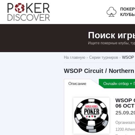
ПОКЕ
КЛУБ
Поиск игр
Ищите покерные клубы, ту
На главную
Серии турниров
WSOP Ci
WSOP Circuit / Northern 
Описание
Онлайн отбор + 
WSOP Ci
06 OCT
25.09.2
Организат
1200 Athe