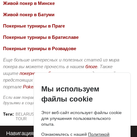
Живой покер в Минске
Живой покер в Батуми
Покерные турниры в Праге
Покерные турниры в Братиславе
Покерные турниры в Розвадове
Еще больше интересных и полезных статей из мира
покера вы можете прочесть в нашем
блоге
. Также
ищите
покерные клубы
по стране и городу, узнавайте о
предстоящих покерных турнирах или кэш-играх на
портале
PokerDiscover.com
.
Мы используем
файлы cookie
Если вам понравилась статья, не забудьте поделиться ей с
друзьями в социальных сетях.
Этот веб-сайт использует файлы cookie
Теги:
BELARUS POKER CHAMPIONSHIP
BELARUS POKER
для улучшения пользовательского
TOUR
опыта.
Навигация
Поддержка
Ознакомьтесь с нашей
Политикой