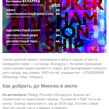
Самый удобный вариант проживания в минуте ходьбы от места
проведения серии — гостиница «Беларусь». На время проведения
серии игрокам предоставляются скидки. Для бронирования сообщите
даты заезда, вид номера, ФИО гостей, гражданство. +375295086864
(WhatsApp, Viber, Telegram).
Как добрать до Минска в июле
На автомобиле.
Между Россией и Беларусью больше нет
ограничений по пересечению границы. Основания и ПЦР-тесты не
нужны. Граница пересекается, как до 2019 года. Поэтому самый
простой способ: сесть в машину и приехать.