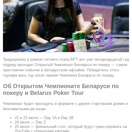
Традиционно в рамках летнего этапа BPT вот уже четырнадцатый год
подряд проходит Открытый Чемпионат Беларуси по покеру — самое
престижное событие в белорусском офлайне. Победитель этого
турнира весь год носит звание Чемпиона Беларуси по покеру.
Об Открытом Чемпионате Беларуси по
покеру и Belarus Poker Tour
Чемпионат будет проходить в формате с двумя стартовыми днями и
безлимитными ре-энтри
22 и 23 июля — Day 1A и Day 1B
24 июля — Day 2
25 июля — финальный стол, который будут транслировать на
YouTube с открытыми картами.