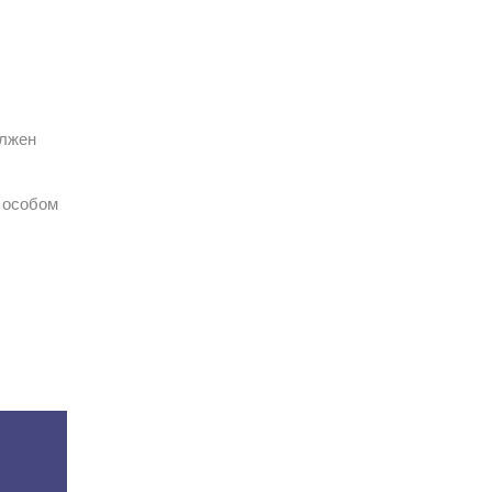
олжен
в особом