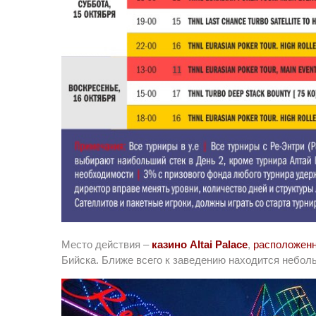
Место действия –
казино Altai Palace
,
расположенн
Бийска. Ближе всего к заведению находится небол