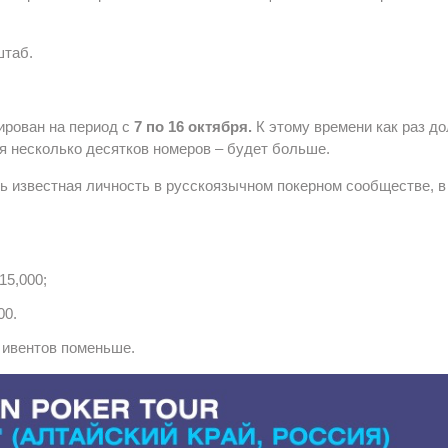
штаб.
ирован на период с
7 по 16 октября.
К этому времени как раз д
я несколько десятков номеров – будет больше.
нь известная личность в русскоязычном покерном сообществе, 
15,000;
00.
х ивентов поменьше.