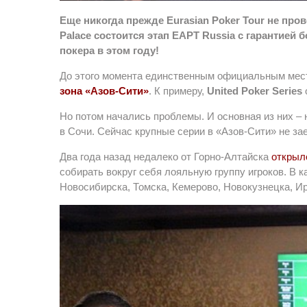
Еще никогда прежде Eurasian Poker Tour не пров
Palace состоится этап
EAPT
Russia с гарантией 
покера в этом году!
До этого момента единственным официальным мест
зона «Азов-Сити»
. К примеру,
United Poker Series
Но потом начались проблемы. И основная из них – 
в Сочи. Сейчас крупные серии в «Азов-Сити» не за
Два года назад недалеко от Горно-Алтайска
открыл
собирать вокруг себя лояльную группу игроков. В 
Новосибирска, Томска, Кемерово, Новокузнецка, Ир