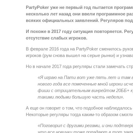
PartyPoker уже не первый год пытается програ
несколько лет назад они ввели программное ра
всяких официальных заявлений. Регуляров под
И похоже в 2017 году ситуация повторяется. Ре
отсутствие слабых игроков.
В феврале 2016 года на PartyPoker сменилось руко
игроков (рум снова вышел на серые рынки) и узнав
Но в начале 2017 года регуляры стали замечать ст
«Я играю на Пати вот уже пять лет и там в
нового года все помеченные мной игроки исче
фиши с отрицательным винрейтом 20ББ+ куд
такими людьми большую часть недели».
А еще он говорит о том, что подобное наблюдалось
Некоторые регуляры тогда каким-то образом смогл
«Поговорил с другими регами, и они подтвер
что все новички тоже попадают в тот зак