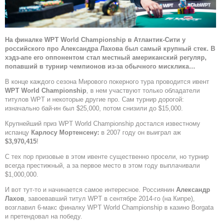
На финалке WPT World Championship в Атлантик-Сити у
российского про Александра Лахова был самый крупный стек. В
хэдз-апе его оппонентом стал местный американский регуляр,
попавший в турнир чемпионов из-за обычного мисклика…
В конце каждого сезона Мирового покерного тура проводится ивент
WPT World Championship
, в нем участвуют только обладатели
титулов WPT и некоторые другие про. Сам турнир дорогой:
изначально бай-ин был $25,000, потом снизили до $15,000.
Крупнейший приз WPT World Championship достался известному
испанцу
Карлосу Мортенсену:
в 2007 году он выиграл аж
$3,970,415
!
С тех пор призовые в этом ивенте существенно просели, но турнир
всегда престижный, а за первое место в этом году выплачивали
$1,000,000.
И вот тут-то и начинается самое интересное. Россиянин
Александр
Лахов
, завоевавший титул WPT в сентябре 2014-го (на Кипре),
возглавил 6-макс финалку WPT World Championship в казино Borgata
и претендовал на победу.