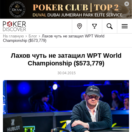
На главную
Блог
Лахов чуть не затащил WPT World
Championship ($573,779)
Лахов чуть не затащил WPT World
Championship ($573,779)
30.04.2015