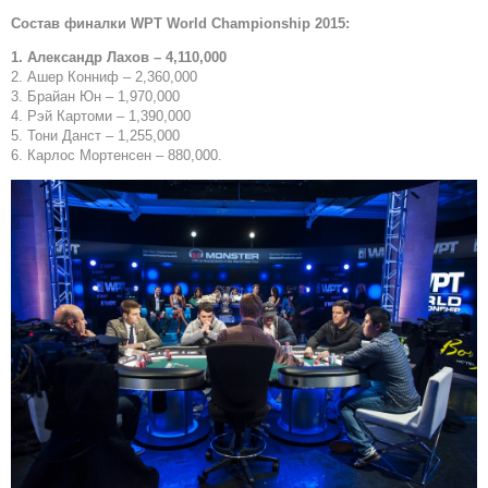
Состав
финалки
WPT World Championship 2015:
1. Александр Лахов – 4,110,000
2. Ашер Конниф – 2,360,000
3. Брайан Юн – 1,970,000
4. Рэй Картоми – 1,390,000
5. Тони Данст – 1,255,000
6. Карлос Мортенсен – 880,000.