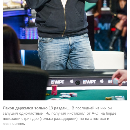
Лахов держался только 13 раздач…
В последней из них он
запушил одномастные T-6, получил инстаколл от A-Q, на борде
положили стрит-дро (только раззадорили), но на этом все и
закончилось.