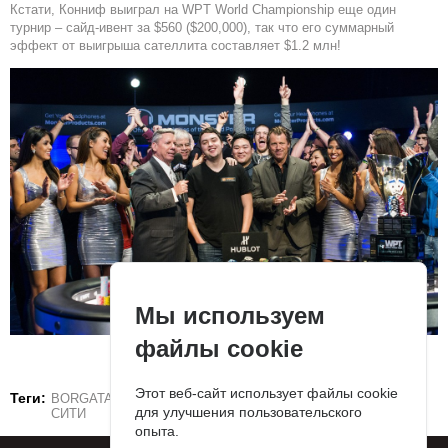
Кстати, Конниф выиграл на WPT World Championship еще один
турнир – сайд-ивент за $560 ($200,000), так что его суммарный
эффект от выигрыша сателлита составляет $1.2 млн!
Мы используем
файлы cookie
Этот веб-сайт использует файлы cookie
Теги:
BORGATA
WPT
АЛЕКСАНДР ЛАХОВ
АТЛАНТИК-
для улучшения пользовательского
СИТИ
опыта.