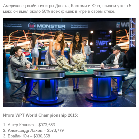
Американец выбил из игры Данста, Картоми и Юна, причем уже в 5-
макс он имел около 50% всех фишек в игре в своем стеке.
Итоги
WPT
World
Championship 2015:
1. Ашер Конниф – $973,683
2. Александр Лахов – $573,779
3. Брайан Юн – $330,358