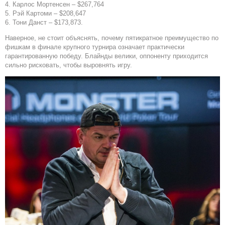
4. Карлос Мортенсен – $267,764
5. Рэй Картоми – $208,647
6. Тони Данст – $173,873.
Наверное, не стоит объяснять, почему пятикратное преимущество по
фишкам в финале крупного турнира означает практически
гарантированную победу. Блайнды велики, оппоненту приходится
сильно рисковать, чтобы выровнять игру.