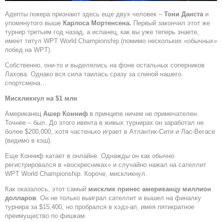
Адепты покера признают здесь еще двух человек –
Тони Данста
и
упомянутого выше
Карлоса Мортенсена.
Первый закончил этот же
турнир третьим год назад, а испанец, как вы уже теперь знаете,
имеет титул WPT World Championship (помимо нескольких «обычных»
побед на WPT).
Собственно, они-то и выделялись на фоне остальных соперников
Лахова. Однако вся сила таилась сразу за спиной нашего
спортсмена…
Мискликнул на $1 млн
Американец
Ашер Конниф
в принципе ничем не примечателен.
Точнее – был. До этого ивента в живых турнирах он заработал не
более $200,000, хотя частенько играет в Атлантик-Сити и Лас-Вегасе
(видимо в кэш).
Еще Конниф катает в онлайне. Однажды он как обычно
регистрировался в «воскресниках» и случайно нажал на сателлит
WPT World Championship. Короче, мискликнул.
Как оказалось, этот самый
мисклик принес американцу миллион
долларов
. Он не только выиграл сателлит и вышел на финалку
турнира за $15,400, но пробрался в хэдз-ап, имея пятикратное
преимущество по фишкам.