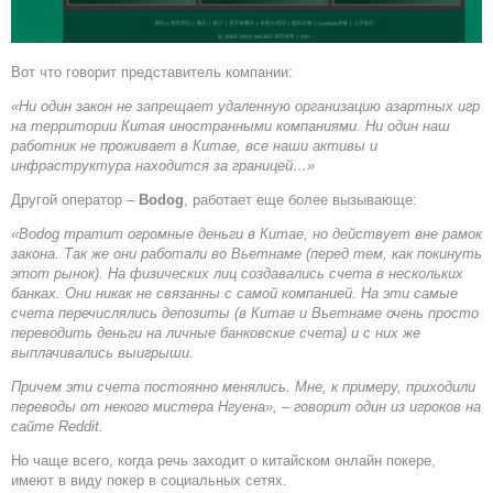
Вот что говорит представитель компании:
«Ни один закон не запрещает удаленную организацию азартных игр
на территории Китая иностранными компаниями. Ни один наш
работник не проживает в Китае, все наши активы и
инфраструктура находится за границей…»
Другой оператор –
Bodog
, работает еще более вызывающе:
«
Bodog тратит огромные деньги в Китае, но действует вне рамок
закона. Так же они работали во Вьетнаме (перед тем, как покинуть
этот рынок). На физических лиц создавались счета в нескольких
банках. Они никак не связанны с самой компанией. На эти самые
счета перечислялись депозиты (в Китае и Вьетнаме очень просто
переводить деньги на личные банковские счета) и с них же
выплачивались выигрыши.
Причем эти счета постоянно менялись. Мне, к примеру, приходили
переводы от некого мистера Нгуена», – говорит один из игроков на
сайте Reddit.
Но чаще всего, когда речь заходит о китайском онлайн покере,
имеют в виду покер в социальных сетях.