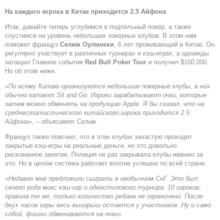
На каждого игрока в Китае приходится 2.5 Айфона
Итак, давайте теперь углубимся в подпольный покер, а также
спустимся на уровень небольших покерных клубов. В этом нам
поможет француз
Селим Оулмекки
, 6 лет проживающий в Китае. Он
регулярно участвует в различных турнирах и кэш-играх, а однажды
затащил Главное событие
Red Bull Poker Tour
и получил $100,000.
Но об этом ниже.
«По всему Китаю организуются небольшие покерные клубы, в них
обычно катают Sit and Go. Игроки зарабатывают очки, которые
затем можно обменять на продукцию Apple. Я бы сказал, что на
среднестатистического китайского игрока приходится
2.5
Айфона», – объясняет Селим.
Француз также пояснил, что в этих клубах зачастую проходят
закрытые кэш-игры на реальные деньги, но это довольно
рискованное занятие. Полиция не раз закрывала клубы именно за
это. Но в целом система работает вполне успешно по всей стране.
«Недавно мне предложили сыграть в необычном СнГ. Это был
своего рода микс кэш-игр и одностолового турнира: 10 игроков,
правила те же, только количество ребаев не ограничено. После
двух часов игры весь выигрыш остается у участников. Ну и само
собой, фишки обмениваются на очки».