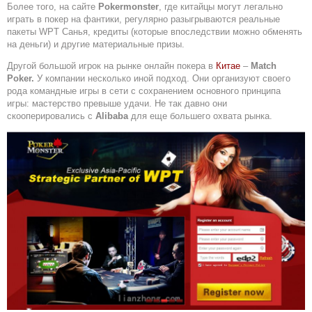
Более того, на сайте
Pokermonster
, где китайцы могут легально
играть в покер на фантики, регулярно разыгрываются реальные
пакеты WPT Санья, кредиты (которые впоследствии можно обменять
на деньги) и другие материальные призы.
Другой большой игрок на рынке онлайн покера в
Китае
–
Match
Poker.
У компании несколько иной подход. Они организуют своего
рода командные игры в сети с сохранением основного принципа
игры: мастерство превыше удачи. Не так давно они
скооперировались с
Alibaba
для еще большего охвата рынка.