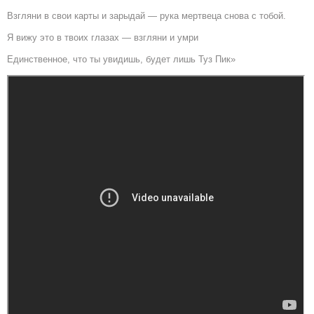
Взгляни в свои карты и зарыдай — рука мертвеца снова с тобой.
Я вижу это в твоих глазах — взгляни и умри
Единственное, что ты увидишь, будет лишь Туз Пик»