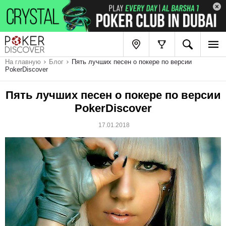
На главную
Блог
Пять лучших песен о покере по версии
PokerDiscover
Пять лучших песен о покере по версии
PokerDiscover
17.01.2018