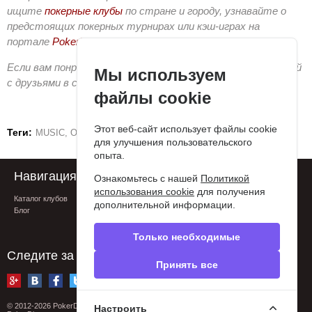
ищите
покерные клубы
по стране и городу, узнавайте о
предстоящих покерных турнирах или кэш-играх на
портале
PokerDiscover.com
.
Если вам понравилась статья, не забудьте поделиться ей
Мы используем
с друзьями в социальных сетях.
файлы cookie
Этот веб-сайт использует файлы cookie
Теги:
MUSIC
OFFLINE POKER
POKER LIVE
для улучшения пользовательского
опыта.
Навигация
Поддержка
Ознакомьтесь с нашей
Политикой
использования cookie
для получения
Каталог клубов
FAQ
дополнительной информации.
Блог
Контакты
Сообщить об ошибке
Privacy policy
Только необходимые
Следите за нами
Принять все
© 2012-2026 PokerDiscover.com. Все права защищены.
Настроить