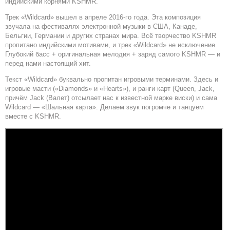
индийскими корнями KSHMR.
Трек «Wildcard» вышел в апреле 2016-го года. Эта композиция
звучала на фестивалях электронной музыки в США, Канаде,
Бельгии, Германии и других странах мира. Всё творчество KSHMR
пропитано индийскими мотивами, и трек «Wildcard» не исключение.
Глубокий басс + оригинальная мелодия + заряд самого KSHMR — и
перед нами настоящий хит.
Текст «Wildcard» буквально пропитан игровыми терминами. Здесь и
игровые масти («Diamonds» и «Hearts»), и ранги карт (Queen, Jack,
причём Jack (Валет) отсылает нас к известной марке виски) и сама
Wildcard — «Шальная карта». Делаем звук погромче и танцуем
вместе с KSHMR.