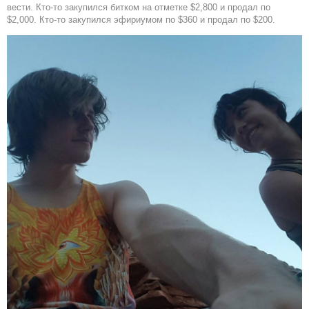
вести. Кто-то закупился битком на отметке $2,800 и продал по
$2,000. Кто-то закупился эфириумом по $360 и продал по $200.