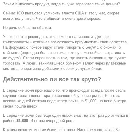
Зачем выпускать продукт, когда ты уже заработал такие деньги?
Сейчас ICO пытаются усмирить власти США и это у них, скорее
всего, получится. Что в общем-то очень даже хорошо.
Но речь сейчас не об этом.
У покерных игроков достаточно много наличности. Для них
криптовалюты – отличная возможность приумножить свои богатства.
На форумах о покере вдруг стали говорить о SegWit, о биржах, о
майнинге (еще одна большая тема, которую мы сейчас затрагивать
не будем). Стали спрашивать о том, где купить биткоин и где лучше
торговать. А люди, занимавшиеся обменом валют через платежные
системы, оперативно добавили к своим услугам битки.
Действительно ли все так круто?
В середине июня произошло то, что происходит всегда после столь
крупного роста цены – краткосрочное обрушение рынка. Всего за
несколько дней биткоин подешевел почти на $1,000, но цена быстро
снова пошла вверх.
В середине июля был еще один нырок вниз, на этот раз до отметки в
районе
$1,800
. И потом очередной рост.
К таким скачкам многие были не готовы. Никто не знал, как себя