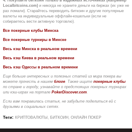
4. Покупайте биткоин только в надежных источниках (например
Localbitcoins.
com
)
и никогда не храните деньги на биржах (их уже не
раз ломали). Старайтесь переводить биткоин и другие популярные
валюты на индивидуальные оффлайн-кошельки (если не
собираетесь вести активную торговлю).
Все покерные клубы Минска
Все покерные турниры в Минске
Весь кэш Минска в реальном времени
Весь кэш Киева в реальном времени
Весь кэш Одессы в реальном времени
Еще больше интересных и полезных статей из мира покера вы
можете прочесть в нашем
блоге
. Также ищите
покерные клубы
по стране и городу, узнавайте о предстоящих покерных турнирах
или кэш-играх на портале
PokerDiscover.com
.
Если вам понравилась статья, не забудьте поделиться ей с
друзьями в социальных сетях.
Теги:
КРИПТОВАЛЮТЫ
БИТКОИН
ОНЛАЙН ПОКЕР