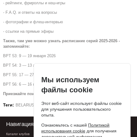
- рейтинги, фрироллы и кеш-игры
- F.A.Q. и ответы на вопросы
- фотографии и флеш-интервью
- ссылки на прямые эфиры
Также, там уже можно узнать расписание серий 2025-2026 -
запоминайте:
BPT 53: 9 — 19 января 2026
BPT 54: 3 — 13 апреля 2026
BPT 55: 17 — 27 июля 2026 (XVIII Чемпионат)
Мы используем
BPT 56: 6 — 16 ноября 2026
файлы cookie
Приезжайте поиграть в хороший покер!
Этот веб-сайт использует файлы cookie
Теги:
BELARUS POKER TOUR
для улучшения пользовательского
опыта.
Навигация
Поддержка
Ознакомьтесь с нашей
Политикой
использования cookie
для получения
Каталог клубов
FAQ
дополнительной информации.