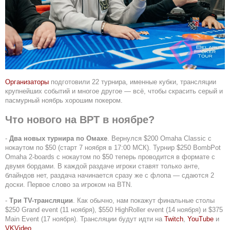
Организаторы
подготовили 22 турнира, именные кубки, трансляции
крупнейших событий и многое другое — всё, чтобы скрасить серый и
пасмурный ноябрь хорошим покером.
Что нового на BPT в ноябре?
-
Два новых турнира по Омахе
. Вернулся $200 Omaha Classic с
нокаутом по $50 (старт 7 ноября в 17:00 МСК). Турнир $250 BombPot
Omaha 2-boards с нокаутом по $50 теперь проводится в формате с
двумя бордами. В каждой раздаче игроки ставят только анте,
блайндов нет, раздача начинается сразу же с флопа — сдаются 2
доски. Первое слово за игроком на BTN.
-
Три TV-трансляции
. Как обычно, нам покажут финальные столы
$250 Grand event (11 ноября), $550 HighRoller event (14 ноября) и $375
Main Event (17 ноября). Трансляции будут идти на
Twitch
,
YouTube
и
VKVideo
.