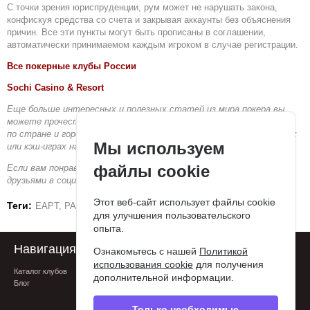
С точки зрения юриспруденции, рум может не нарушать закона,
конфискуя средства со счета и закрывая аккаунты без объяснения
причин. Все эти пункты могут быть прописаны в соглашении,
автоматически принимаемом каждым игроком в случае регистрации.
Все покерные клубы России
Sochi Casino & Resort
Еще больше интересных и полезных статей из мира покера вы
можете прочесть в нашем
блоге
. Также ищите
покерные клубы
по стране и городу, узнавайте о предстоящих покерных турнирах
Мы используем
или кэш-играх на портале
PokerDiscover.com
.
файлы cookie
Если вам понравилась статья, не забудьте поделиться ей с
друзьями в социальных сетях.
Этот веб-сайт использует файлы cookie
Теги:
EAPT
PARTYPOKER
РОССИЯ
СОЧИ
для улучшения пользовательского
опыта.
Навигация
Поддержка
Ознакомьтесь с нашей
Политикой
использования cookie
для получения
Каталог клубов
FAQ
дополнительной информации.
Блог
Контакты
Сообщить об ошибке
Privacy policy
Только необходимые