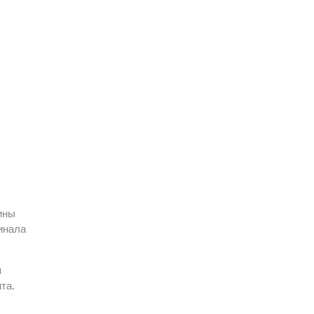
ины
инала
я
та.