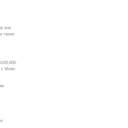
му вне
а также
100,000.
 с Мейн
им
 в