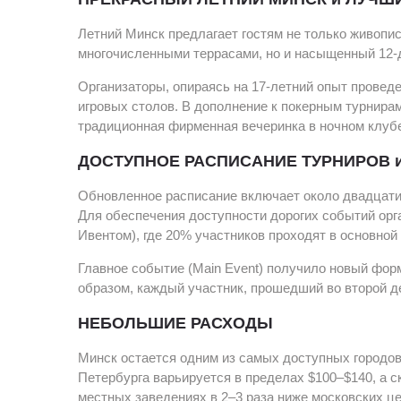
Летний Минск предлагает гостям не только живопи
многочисленными террасами, но и насыщенный 12-
Организаторы, опираясь на 17-летний опыт провед
игровых столов. В дополнение к покерным турнирам
традиционная фирменная вечеринка в ночном клубе
ДОСТУПНОЕ РАСПИСАНИЕ ТУРНИРОВ 
Обновленное расписание включает около двадцати 
Для обеспечения доступности дорогих событий орг
Ивентом), где 20% участников проходят в основной
Главное событие (Main Event) получило новый форм
образом, каждый участник, прошедший во второй де
НЕБОЛЬШИЕ РАСХОДЫ
Минск остается одним из самых доступных городов
Петербурга варьируется в пределах $100–$140, а 
местных заведениях в 2–3 раза ниже московских це