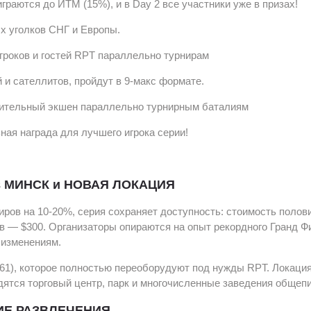
раются до ИТМ (15%), и в Day 2 все участники уже в призах!
ых уголков СНГ и Европы.
гроков и гостей RPT параллельно турнирам
 и сателлитов, пройдут в 9-макс формате.
нительный экшен параллельно турнирным баталиям
ная награда для лучшего игрока серии!
 МИНСК и НОВАЯ ЛОКАЦИЯ
иров на 10-20%, серия сохраняет доступность: стоимость полов
ов — $300. Организаторы опираются на опыт рекордного Гранд Ф
 изменениям.
 61), которое полностью переоборудуют под нужды RPT. Локаци
дятся торговый центр, парк и многочисленные заведения общепи
ИЕ РАЗВЛЕЧЕНИЯ