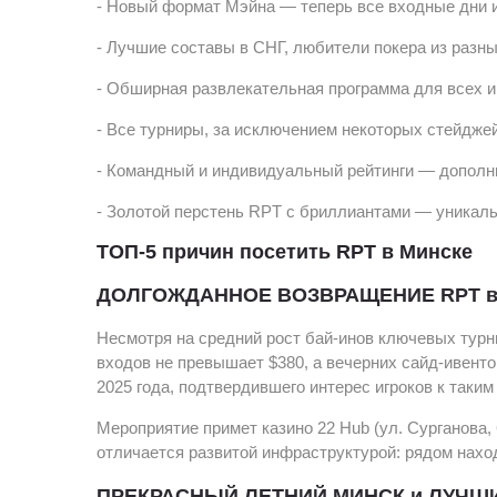
- Новый формат Мэйна — теперь все входные дни иг
- Лучшие составы в СНГ, любители покера из разн
- Обширная развлекательная программа для всех и
- Все турниры, за исключением некоторых стейджей
- Командный и индивидуальный рейтинги — допол
- Золотой перстень RPT с бриллиантами — уникаль
ТОП-5 причин посетить RPT в Минске
ДОЛГОЖДАННОЕ ВОЗВРАЩЕНИЕ RPT в
Несмотря на средний рост бай-инов ключевых турн
входов не превышает $380, а вечерних сайд-ивент
2025 года, подтвердившего интерес игроков к таким
Мероприятие примет казино 22 Hub (ул. Сурганова,
отличается развитой инфраструктурой: рядом нахо
ПРЕКРАСНЫЙ ЛЕТНИЙ МИНСК и ЛУЧШ