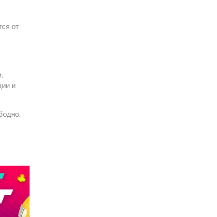
тся от
.
ции и
бодно.
,