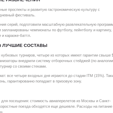
сные проспекты и развитую гастрономическую культуру с
дневный фестиваль.
ения серий, подготовили масштабную развлекательную програм
 запланированы чемпионаты по футболу, пейнтболу и картингу, 
 и караоке-баттл.
и ЛУЧШИЕ СОСТАВЫ
кубковых турниров, четыре из которых имеют гарантии свыше $
анизаторы внедрили систему отборочных стейджей (по аналогии
 турнир со своими стеками.
ат: все четыре входных дня играются до стадии ITM (15%). Так
нь, гарантированно попадает в призовую зону.
 для посещения: стоимость авиаперелетов из Москвы и Санкт-
скоростные поезда обходятся еще дешевле. Расходы на питание
н.