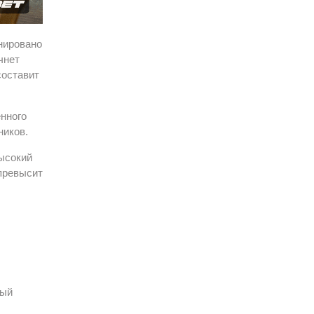
нировано
чнет
составит
нного
ников.
ысокий
превысит
вый