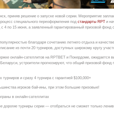
ск, приняв решение о запуске новой серии. Мероприятие запла
з процесс специального переоформления под
стандарты RPT
и на
д с 4 по 15 июня, а заявленный гарантированный призовой фонд 
популярностью благодаря сочетанию летнего отдыха и качестве
исание из почти 20 турниров, доступных широкому кругу участ
ержке онлайн-сателлитов на RPTBET и Покердоме, ожидается в
Беларуси, устроители прогнозируют, что общий призовой фонд 
 турниров и сразу 4 турнира с гарантией $100,000+
ьшинства игроков бай-ины, при этом большие призовые!
ыграны в онлайн-сателлитах
е дорогие турниры серии — отобраться не сможет только лени