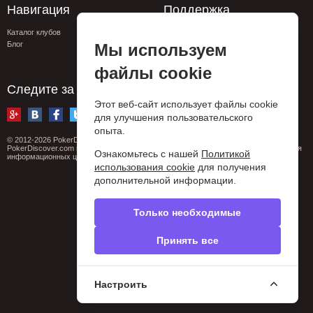
Навигация
Поддержка
Каталог клубов
FAQ
Блог
Контакты
Мы используем
Сообщить об ошибке
Privacy policy
файлы cookie
Следите за нами
Этот веб-сайт использует файлы cookie
для улучшения пользовательского
опыта.
© 2012-2026 PokerDiscover.com. Все права защищены.
PokerDiscover.com не является организатором игр. Сайт предназначен только для
Ознакомьтесь с нашей
Политикой
информационных целей. 18+
использования cookie
для получения
дополнительной информации.
Только необходимые
Принять все
Настроить