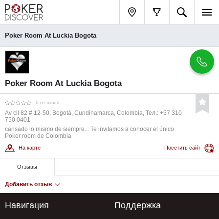
Poker Room At Luckia Bogota
Poker Room At Luckia Bogota
0 отзывов
Av cll 82 # 12-50, Bogotá, Cundinamarca, Colombia, Тел.: +57 310
750 0401
cansado lo mismo de siempre... Te invitamos a conocer el único
Poker room de Colombia
На карте
Посетить сайт
Отзывы
Добавить отзыв
Навигация
Поддержка